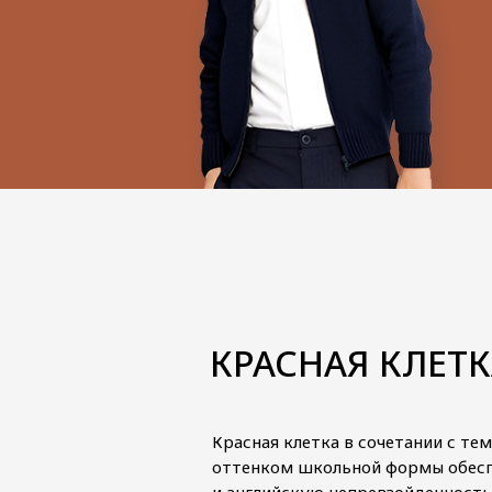
КРАСНАЯ КЛЕТ
Здесь мы представили тщательно подо
ассортимент школьной одежды собств
производства, отличающийся удобством
Красная клетка в сочетании с т
качеством и стильным дизайном
оттенком школьной формы обесп