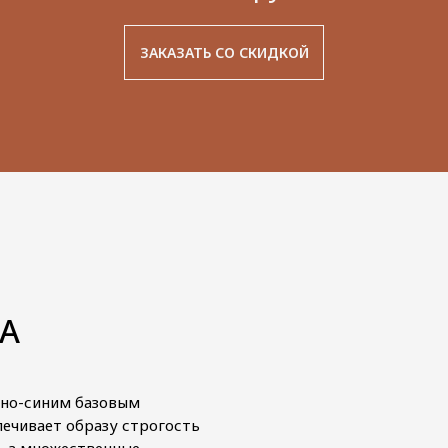
ЗАКАЗАТЬ СО СКИДКОЙ
КА
бранный
енного
, высоким
емно-синим базовым
.
ечивает образу строгость